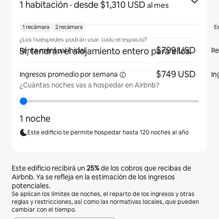
1 habitación
· desde $1,310 USD
al mes
1 recámara
2 recámara
E
¿Los huéspedes podrán usar todo el espacio?
$799 USD
Sí, tendrán el alojamiento entero para ellos.
Renta mensual inicial
Re
$749 USD
Ingresos promedio por
semana
In
¿Cuántas noches vas a hospedar en Airbnb?
1 noche
Este edificio te permite hospedar hasta 120 noches al año
Este edificio recibirá un
25%
de los cobros que recibas de
Airbnb. Ya se refleja en la estimación de los ingresos
potenciales.
Se aplican los límites de noches, el reparto de los ingresos y otras
reglas y restricciones, así como las normativas locales, que pueden
cambiar con el tiempo.