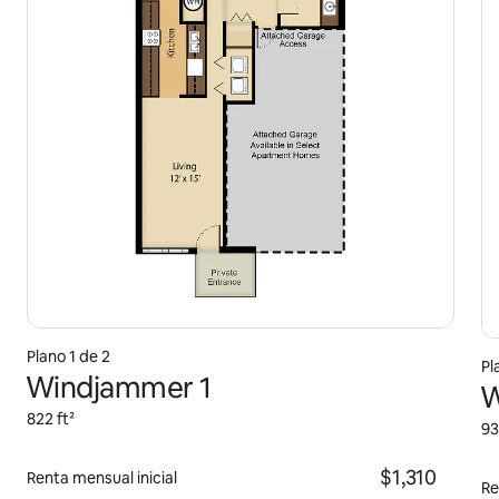
Plano 1 de 2
Pl
Windjammer 1
W
822 ft²
93
$1,310
Renta mensual inicial
Re