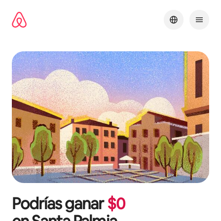
Ir
al
contenido
Podrías ganar
$
0