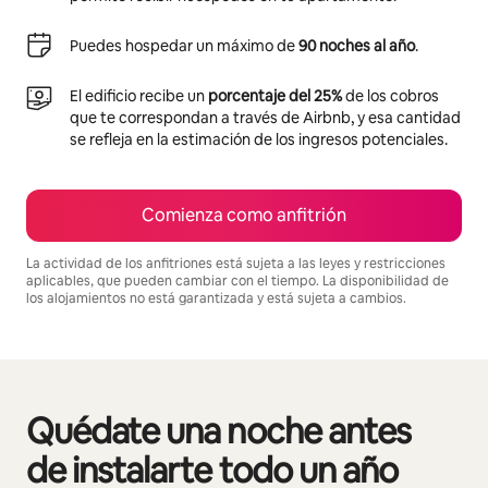
Puedes hospedar un máximo de
90 noches al año
.
El edificio recibe un
porcentaje del 25%
de los cobros
que te correspondan a través de Airbnb, y esa cantidad
se refleja en la estimación de los ingresos potenciales.
Comienza como anfitrión
La actividad de los anfitriones está sujeta a las leyes y restricciones
aplicables, que pueden cambiar con el tiempo. La disponibilidad de
los alojamientos no está garantizada y está sujeta a cambios.
Podrías ganar $777 al mes
Quédate una noche antes
Mostrando 0 de 0 elementos
de instalarte todo un año