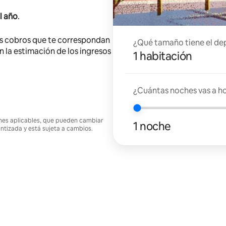
l año
.
s cobros que te correspondan
¿Qué tamaño tiene el de
en la estimación de los ingresos
1 habitación
¿Cuántas noches vas a h
ciones aplicables, que pueden cambiar
1 noche
antizada y está sujeta a cambios.