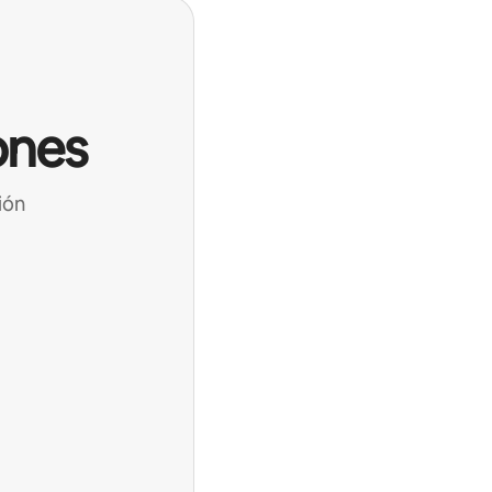
ones
ión