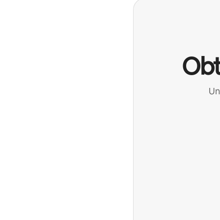
Obt
Un