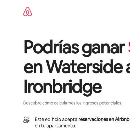
Ir
al
contenido
Podrías ganar
en
Waterside 
Ironbridge
Descubre cómo calculamos los ingresos potenciales
Este edificio acepta
reservaciones en Airbnb
en tu apartamento.