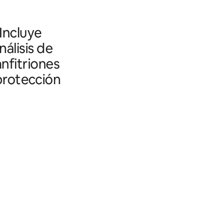
 Incluye
álisis de
nfitriones
 protección