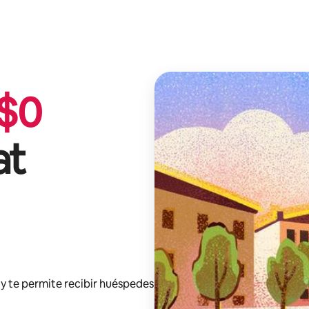
$
0
at
y te permite recibir huéspedes