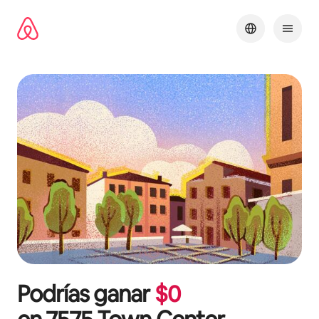
Ir
al
contenido
Podrías ganar
$
0