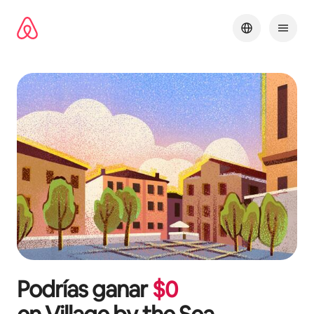
Ir
al
contenido
Podrías ganar
$
0