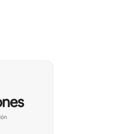
ones
ión