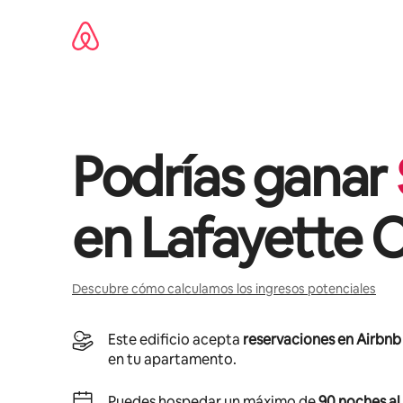
Ir
al
contenido
Podrías ganar
en
Lafayette 
Descubre cómo calculamos los ingresos potenciales
Este edificio acepta
reservaciones en Airbnb
en tu apartamento.
Puedes hospedar un máximo de
90 noches al