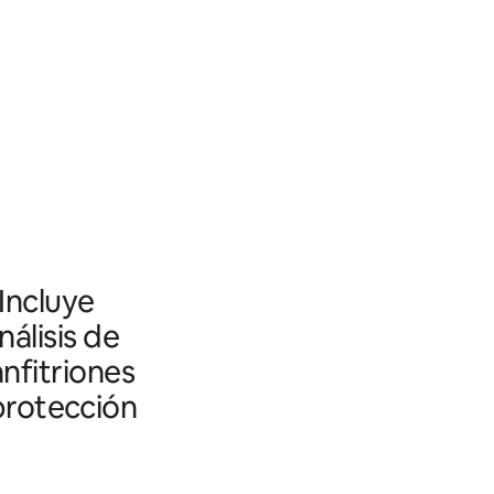
 Incluye
álisis de
nfitriones
 protección