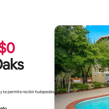
$
0
Oaks
y te permite recibir huéspedes
 año
.