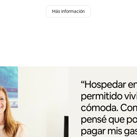
Más información
“Hospedar en
permitido vi
cómoda. Como
pensé que po
pagar mis gas