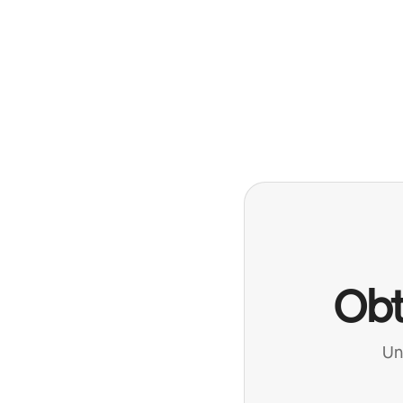
Obt
Un