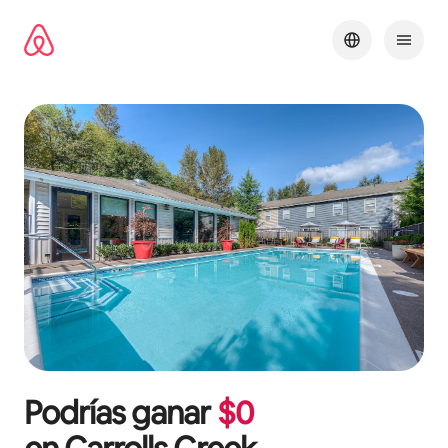
Ir
al
contenido
Podrías ganar
$
0