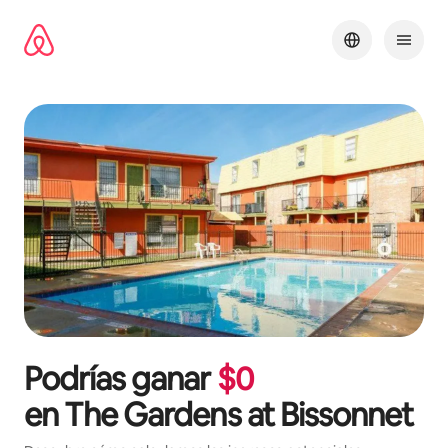
Ir
al
contenido
Podrías ganar
$
0
en
The Gardens at Bissonnet