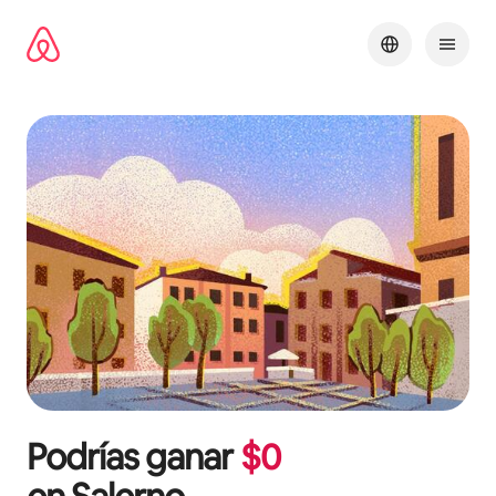
Ir
al
contenido
Podrías ganar
$
0