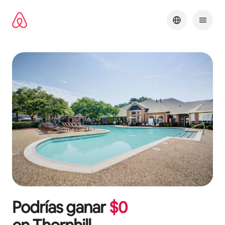
Ir
al
contenido
Podrías ganar
$
0