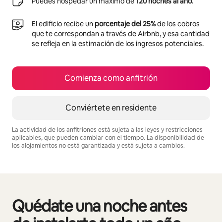
Puedes hospedar un máximo de
120 noches al año
.
El edificio recibe un
porcentaje del 25%
de los cobros
que te correspondan a través de Airbnb, y esa cantidad
se refleja en la estimación de los ingresos potenciales.
Comienza como anfitrión
Conviértete en residente
La actividad de los anfitriones está sujeta a las leyes y restricciones
aplicables, que pueden cambiar con el tiempo. La disponibilidad de
los alojamientos no está garantizada y está sujeta a cambios.
Podrías ganar $474 al mes
Quédate una noche antes
Mostrando 0 de 0 elementos