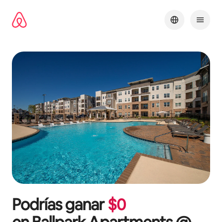
Ir
al
contenido
Podrías ganar
$
0