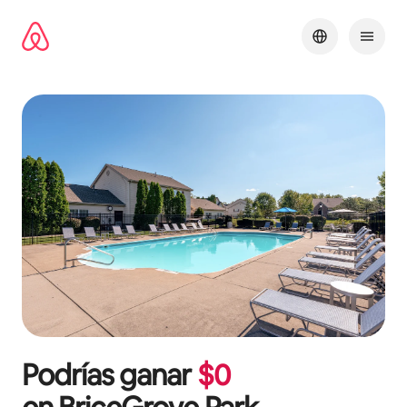
Ir
al
contenido
Podrías ganar
$
0