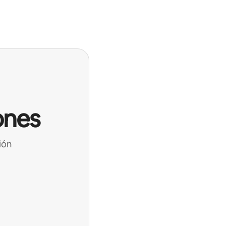
ones
ión