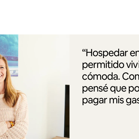
“Hospedar en
permitido vi
cómoda. Como
pensé que po
pagar mis gas