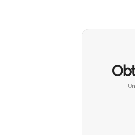
Podrías ganar $897 al mes
Obt
Un