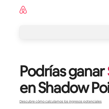
Ir
al
contenido
Podrías ganar
en
Shadow Poi
Descubre cómo calculamos los ingresos potenciales