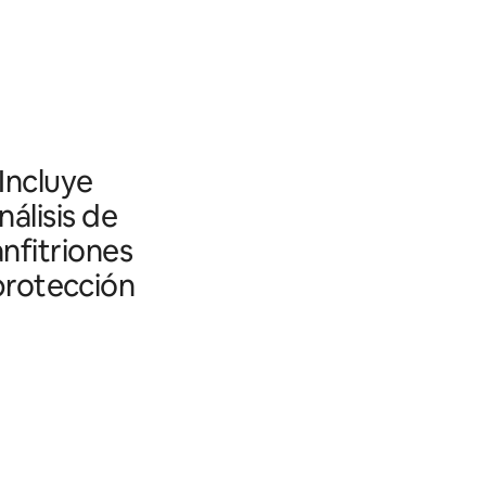
 Incluye
álisis de
nfitriones
 protección