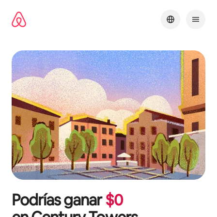
Ir
al
contenido
Podrías ganar
$
0