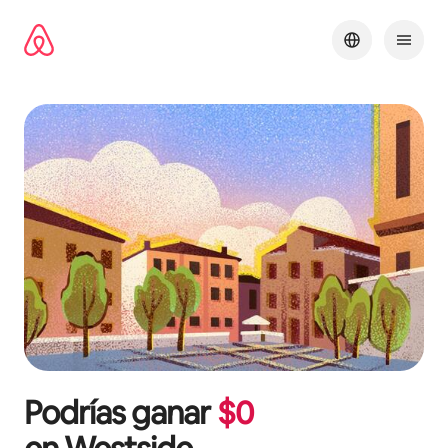
Ir
al
contenido
Podrías ganar
$
0