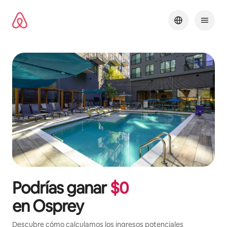
Ir
al
contenido
Podrías ganar
$
0
en
Osprey
Descubre cómo calculamos los ingresos potenciales