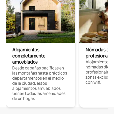
Alojamientos
Nómadas digit
completamente
profesionales 
amueblados
Alojamientos 
nómadas digita
Desde cabañas pacíficas en
profesionales d
las montañas hasta prácticos
zonas exclusiva
departamentos en el medio
con wifi.
de la ciudad, estos
alojamientos amueblados
tienen todas las amenidades
de un hogar.