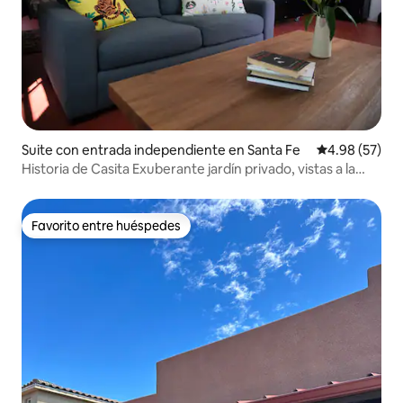
Suite con entrada independiente en Santa Fe
Calificación p
4.98 (57)
Historia de Casita Exuberante jardín privado, vistas a la
montaña
Favorito entre huéspedes
Favorito entre huéspedes