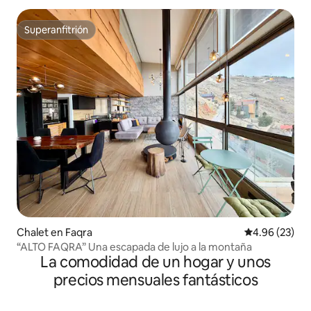
Superanfitrión
Superanfitrión
Chalet en Faqra
Calificación p
4.96 (23)
“ALTO FAQRA” Una escapada de lujo a la montaña
La comodidad de un hogar y unos
precios mensuales fantásticos