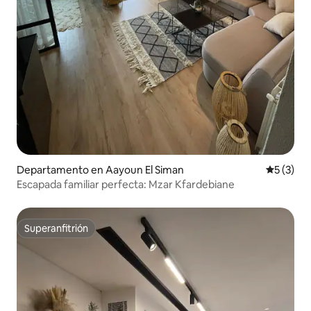
Departamento en Aayoun El Siman
Calificac
5 (3)
Escapada familiar perfecta: Mzar Kfardebiane
Superanfitrión
Superanfitrión