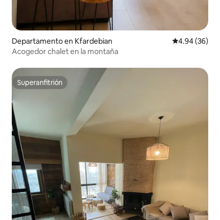
Departamento en Kfardebian
Calificación p
4.94 (36)
Acogedor chalet en la montaña
Superanfitrión
Superanfitrión